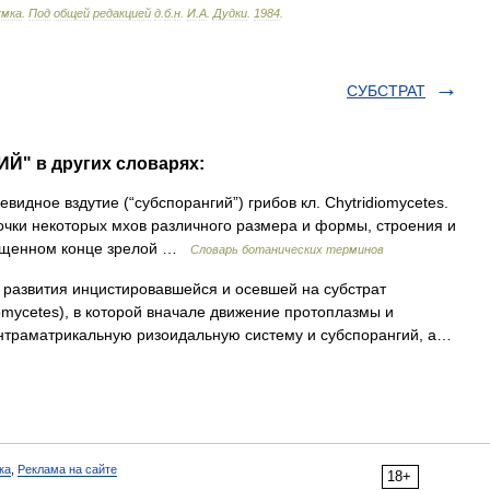
умка
.
Под
общей
редакцией
д
.
б
.
н
.
И
.
А
.
Дудки
.
1984
.
СУБСТРАТ
Й" в других словарях:
идное вздутие (“субспорангий”) грибов кл. Chytridiomycetes.
бочки некоторых мхов различного размера и формы, строения и
толщенном конце зрелой …
Словарь ботанических терминов
развития инцистировавшейся и осевшей на субстрат
iomycetes), в которой вначале движение протоплазмы и
интраматрикальную ризоидальную систему и субспорангий, а…
ка
,
Реклама на сайте
18+