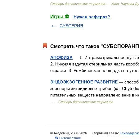
Словарь
ботанических
терминов
. —
Киев:
Наукова
Д
Игры ⚽
Нужен реферат?
СУБСЕРИЯ
Смотреть что такое "СУБСПОРАНГИ
АПОФИЗА
— 1. Интраматрикальное пузырев
2. Нижняя вздутая стерильная часть коро
окраски. 3. Ромбическая площадка на у
ЭНДОЭКЗОГЕННОЕ РАЗВИТИЕ
— способ 
зооспоры хитридиевых грибов (кл. Chytrid
питательных веществ направлено вниз в 
…
Словарь ботанических терминов
© Академик, 2000-2026
Обратная связь:
Техподдерж
👣 Путешествия