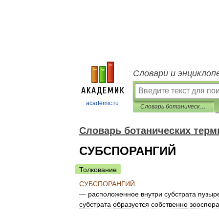
Словари и энциклоп
academic.ru
Словарь ботанических терминов
Словарь ботанических терм
СУБСПОРАНГИЙ
Толкование
СУБСПОРАНГИЙ
—
расположенное
внутри
субстрата
пузыр
субстрата
образуется
собственно
зооспора