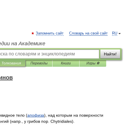
Запомнить сайт
Словарь на свой сайт
RU
едии на Академике
Найти!
Толкования
Переводы
Книги
Игры ⚽
инов
евидное
тело
(
апофиза
),
над
которым
на
поверхности
нгий
(
напр
.,
у
грибов
пор
.
Chytridiales
).